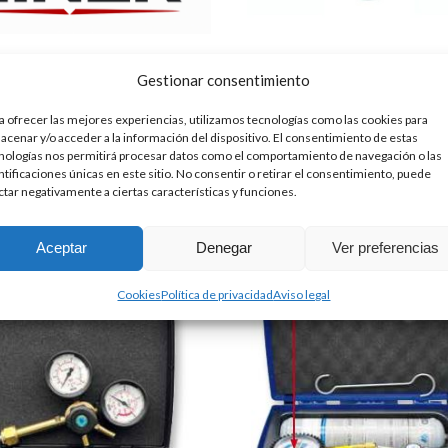
A 20 LITROS FIBRA DE
BOTELLA DESECHAB
Gestionar consentimiento
ONO CARGADA R744
NITROGENO SECO 
BN2/1-TPED 950
937.00
€
+ IVA
a ofrecer las mejores experiencias, utilizamos tecnologías como las cookies para
acenar y/o acceder a la información del dispositivo. El consentimiento de estas
27.00
€
+ IVA
nologías nos permitirá procesar datos como el comportamiento de navegación o las
ntificaciones únicas en este sitio. No consentir o retirar el consentimiento, puede
ctar negativamente a ciertas características y funciones.
Aceptar
Denegar
Ver preferencias
Cookies
Política de privacidad
Aviso legal