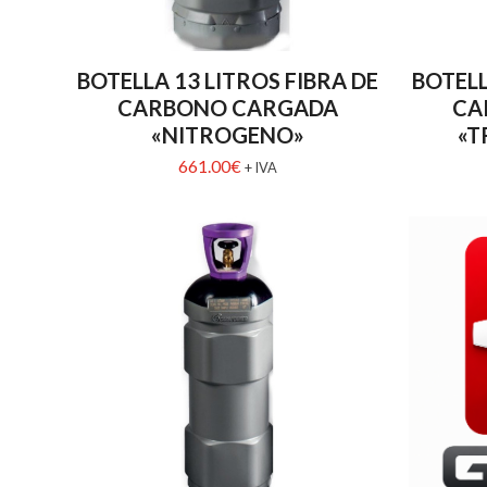
BOTELLA 13 LITROS FIBRA DE
BOTELL
CARBONO CARGADA
CA
«NITROGENO»
«T
661.00
€
+ IVA