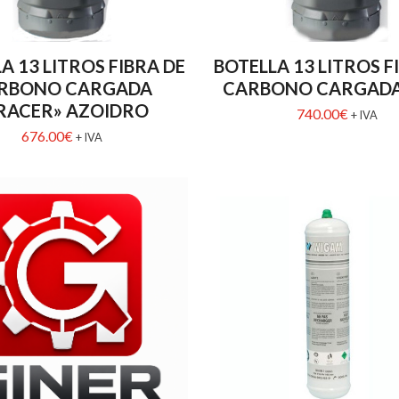
A 13 LITROS FIBRA DE
BOTELLA 13 LITROS F
RBONO CARGADA
CARBONO CARGADA
RACER» AZOIDRO
740.00
€
+ IVA
676.00
€
+ IVA