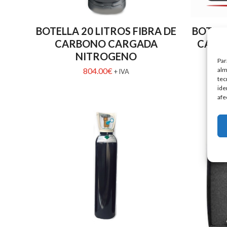
BOTELLA 20 LITROS FIBRA DE
BOTELL
CARBONO CARGADA
CARB
NITROGENO
Par
alm
804.00
€
+ IVA
tec
ide
afe