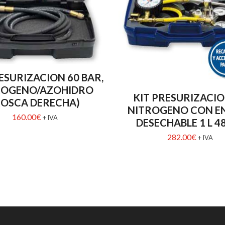
ESURIZACION 60 BAR,
ROGENO/AZOHIDRO
KIT PRESURIZACIO
ROSCA DERECHA)
NITROGENO CON E
160.00
€
+ IVA
DESECHABLE 1 L 48
282.00
€
+ IVA