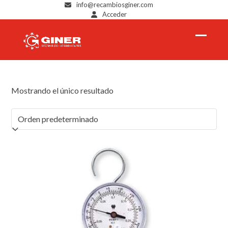
Skip
info@recambiosginer.com
Acceder
to
content
Open
Close
mobil
mobil
menu
menu
Mostrando el único resultado