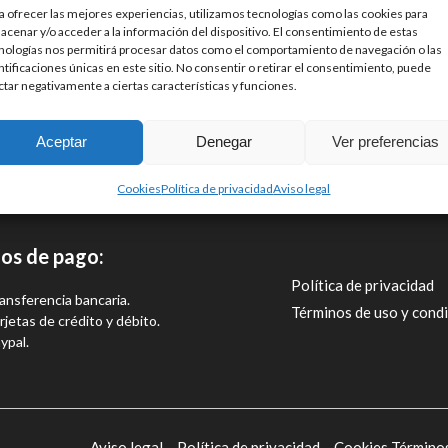
a ofrecer las mejores experiencias, utilizamos tecnologías como las cookies para
acenar y/o acceder a la información del dispositivo. El consentimiento de estas
nologías nos permitirá procesar datos como el comportamiento de navegación o las
ntificaciones únicas en este sitio. No consentir o retirar el consentimiento, puede
ctar negativamente a ciertas características y funciones.
Aceptar
Denegar
Ver preferencias
Cookies
Política de privacidad
Aviso legal
os de pago:
Política de privacidad
ansferencia bancaria.
Términos de uso y cond
rjetas de crédito y débito.
ypal.
Aviso legal –
Política de privacidad –
Cookies
Término