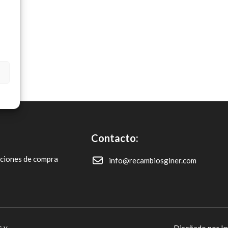
Contacto:
iciones de compra
info@recambiosginer.com
s y