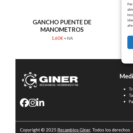
Par
alm
tec
ide
GANCHO PUENTE DE
afe
MANOMETROS
1.60
€
+ IVA
Medi
Tr
Ta
Pa
Copyright © 2025
Recambios Giner
. Todos los derechos