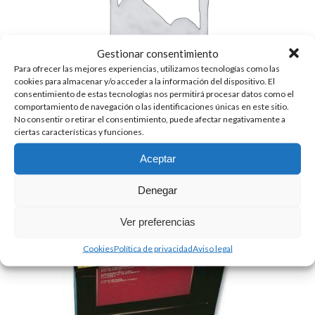
Gestionar consentimiento
Para ofrecer las mejores experiencias, utilizamos tecnologías como las
cookies para almacenar y/o acceder a la información del dispositivo. El
consentimiento de estas tecnologías nos permitirá procesar datos como el
comportamiento de navegación o las identificaciones únicas en este sitio.
No consentir o retirar el consentimiento, puede afectar negativamente a
ciertas características y funciones.
Aceptar
RACORD GIRATORIO ANG.1/4SAE
8.10
€
+ IVA
Denegar
Ver preferencias
Cookies
Política de privacidad
Aviso legal