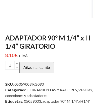
ADAPTADOR 90º M 1/4” x H
1/4” GIRATORIO
8.10
€
+ IVA
ADAPTADOR
Añadir al carrito
90º
M
1/4”
SKU:
05059003 RG090
x
Categorías:
HERRAMIENTAS Y RACORES
,
Válvulas,
H
conexiones y adaptadores
1/4”
Etiquetas:
05059003
,
adaptador 90º M 1/4”xH1/4”
GIRATORIO