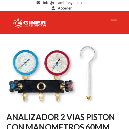
Skip
info@recambiosginer.com
Acceder
to
content
Open
Close
mobil
mobil
menu
menu
ANALIZADOR 2 VIAS PISTON
CON MANOMETROS 60MM