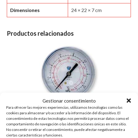
Dimensiones
24 × 22 × 7 cm
Productos relacionados
Gestionar consentimiento
Para ofrecer las mejores experiencias, utilizamos tecnologías como las
cookies para almacenar y/o acceder a la información del dispositivo. El
consentimiento de estas tecnologías nos permitirá procesar datos como el
comportamiento de navegación o las identificaciones únicas en este sitio.
MANOMETRO 80MM ALTA PULSE FREE R22,
No consentir o retirar el consentimiento, puede afectar negativamente a
134A, 404, 407C
ciertas características y funciones.