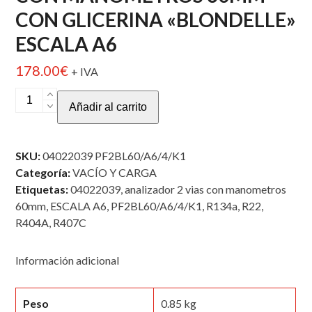
CON GLICERINA «BLONDELLE»
ESCALA A6
178.00
€
+ IVA
ANALIZADOR
Añadir al carrito
2
VIAS
PISTON
SKU:
04022039 PF2BL60/A6/4/K1
CON
Categoría:
VACÍO Y CARGA
MANOMETROS
Etiquetas:
04022039
,
analizador 2 vias con manometros
60MM
60mm
,
ESCALA A6
,
PF2BL60/A6/4/K1
,
R134a
,
R22
,
CON
R404A
,
R407C
GLICERINA
"BLONDELLE"
Información adicional
ESCALA
A6
cantidad
Peso
0.85 kg