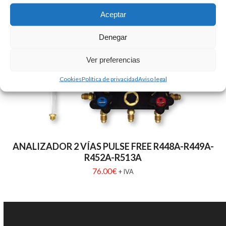
20.00
€
+ IVA
Aceptar
Denegar
Ver preferencias
Cookies
Política de privacidad
Aviso legal
ANALIZADOR 2 VÍAS PULSE FREE R448A-R449A-
R452A-R513A
76.00
€
+ IVA