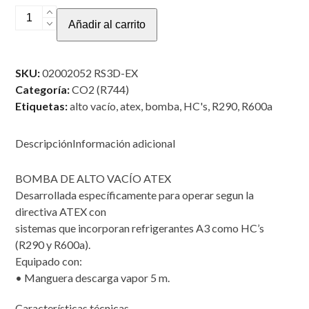
BOMBA
Añadir al carrito
DE
ALTO
VACÍO
SKU:
02002052 RS3D-EX
ATEX
Categoría:
CO2 (R744)
RS3D-
Etiquetas:
alto vacío
,
atex
,
bomba
,
HC's
,
R290
,
R600a
EX
cantidad
Descripción
Información adicional
BOMBA DE ALTO VACÍO ATEX
Desarrollada específicamente para operar segun la
directiva ATEX con
sistemas que incorporan refrigerantes A3 como HC’s
(R290 y R600a).
Equipado con:
• Manguera descarga vapor 5 m.
Características técnicas