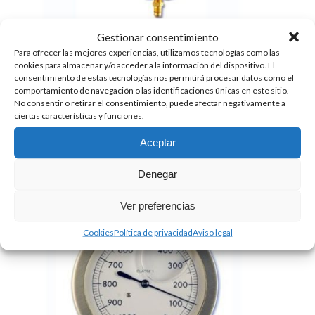
Gestionar consentimiento
Para ofrecer las mejores experiencias, utilizamos tecnologías como las
cookies para almacenar y/o acceder a la información del dispositivo. El
consentimiento de estas tecnologías nos permitirá procesar datos como el
comportamiento de navegación o las identificaciones únicas en este sitio.
GRUPO VACUOMÉTRICO 1 VÍA CON VÁLVULA
No consentir o retirar el consentimiento, puede afectar negativamente a
DE SEGURIDAD W1VPF80/4
ciertas características y funciones.
43.00
€
+ IVA
Aceptar
Denegar
Ver preferencias
Cookies
Política de privacidad
Aviso legal