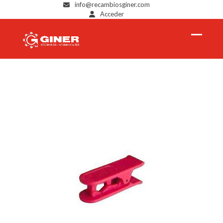
Skip
info@recambiosginer.com
Acceder
to
content
Open
Close
mobil
mobil
menu
menu