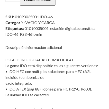
DIGITAL
AUTOMÁTICA
PORTATIL,
SKU:
01090035001 IDO-46
BOMBA
Categoría:
VACÍO Y CARGA
46
Etiquetas:
01090035001
,
estación digital automática
,
L/M
IDO-46
,
RS3-46lt/min
cantidad
Descripción
Información adicional
ESTACIÓN DIGITAL AUTOMÁTICA 4.0
La gama iDO está disponible en las siguientes versiones:
• iDO HFC con múltiples soluciones para HFC (A2L
incluido) con bomba de
vacío integrada.
• iDO ATEX (pag 88): idónea para HC (R290, R600).
La unidad iDO se caracteri