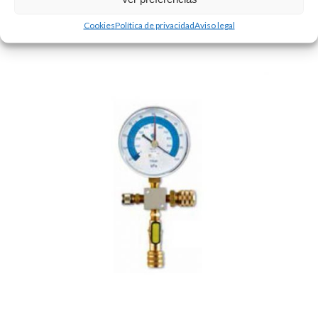
BOMBA ALTO VACÍO DOBLE EFECTO WP14DE
Cookies
Política de privacidad
Aviso legal
450.00
€
+ IVA