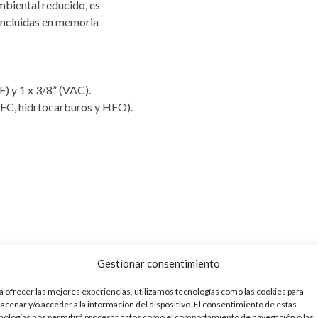
mbiental reducido, es
 incluidas en memoria
) y 1 x 3/8” (VAC).
FC, hidrtocarburos y HFO).
Gestionar consentimiento
a ofrecer las mejores experiencias, utilizamos tecnologías como las cookies para
acenar y/o acceder a la información del dispositivo. El consentimiento de estas
nologías nos permitirá procesar datos como el comportamiento de navegación o las