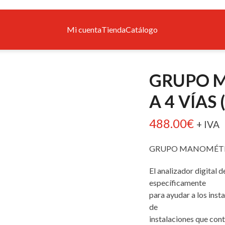
Mi cuenta
Tienda
Catálogo
GRUPO M
A 4 VÍAS
488.00
€
+ IVA
GRUPO MANOMÉTRIC
El analizador digital
específicamente
para ayudar a los inst
de
instalaciones que con