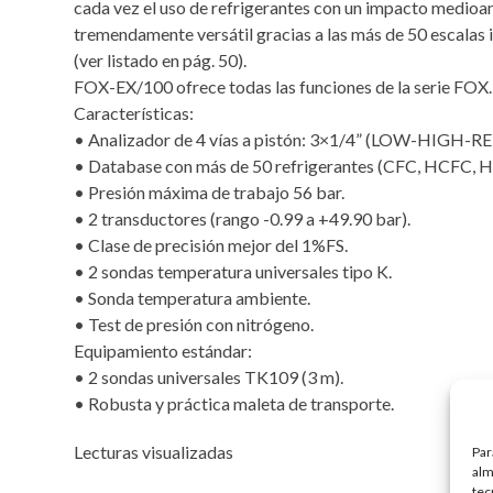
cada vez el uso de refrigerantes con un impacto medioa
tremendamente versátil gracias a las más de 50 escalas
(ver listado en pág. 50).
FOX-EX/100 ofrece todas las funciones de la serie FOX.
Características:
• Analizador de 4 vías a pistón: 3×1/4” (LOW-HIGH-REF
• Database con más de 50 refrigerantes (CFC, HCFC, H
• Presión máxima de trabajo 56 bar.
• 2 transductores (rango -0.99 a +49.90 bar).
• Clase de precisión mejor del 1%FS.
• 2 sondas temperatura universales tipo K.
• Sonda temperatura ambiente.
• Test de presión con nitrógeno.
Equipamiento estándar:
• 2 sondas universales TK109 (3 m).
• Robusta y práctica maleta de transporte.
Lecturas visualizadas
Par
alm
tec