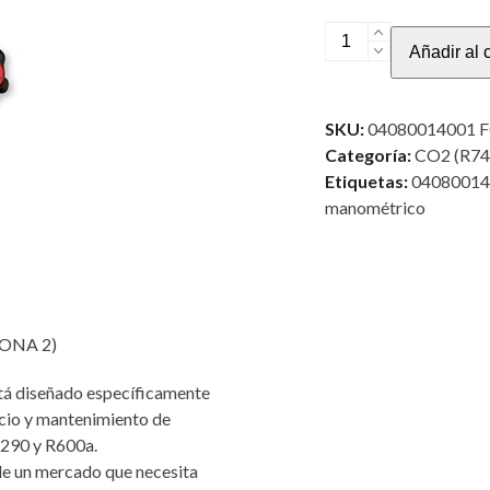
GRUPO
Añadir al c
MANOMÉTRICO
DIGITAL
A
SKU:
04080014001 
4
Categoría:
CO2 (R74
VÍAS (ATEX
Etiquetas:
04080014
ZONA
manométrico
2)
cantidad
ONA 2)
stá diseñado específicamente
icio y mantenimiento de
R290 y R600a.
de un mercado que necesita