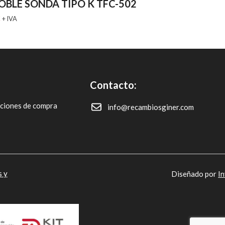
BLE SONDA TIPO K TFC-502
€
+ IVA
Contacto:
iciones de compra
info@recambiosginer.com
s y
Diseñado por
I