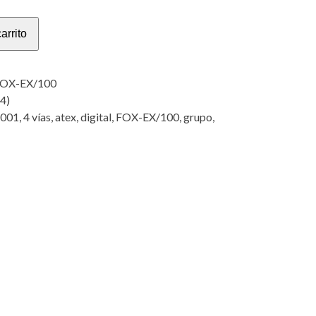
arrito
FOX-EX/100
4)
001
,
4 vías
,
atex
,
digital
,
FOX-EX/100
,
grupo
,