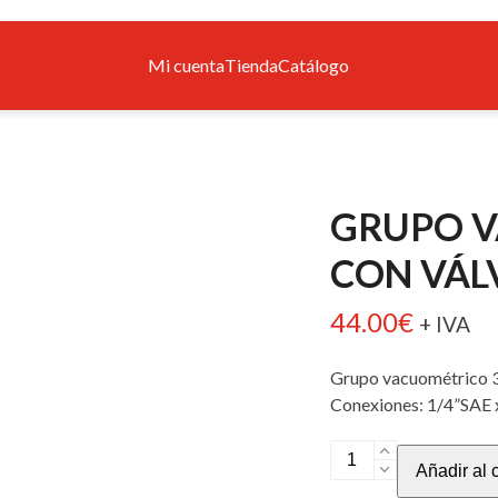
Mi cuenta
Tienda
Catálogo
GRUPO V
CON VÁL
44.00
€
+ IVA
Grupo vacuométrico 3 
Conexiones: 1/4”SAE 
GRUPO
Añadir al c
VACUOMÉTRICO