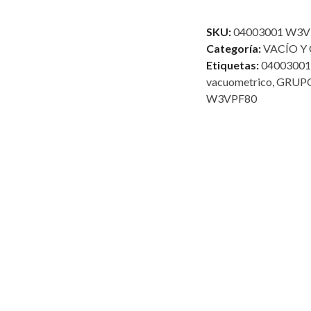
3
VÍAS
SKU:
04003001 W3V
CON
Categoría:
VACÍO Y
VÁLVULA
Etiquetas:
04003001
DE
vacuometrico
,
GRUPO
CORTE
W3VPF80
cantidad