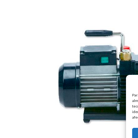
Par
alm
tec
ide
afe