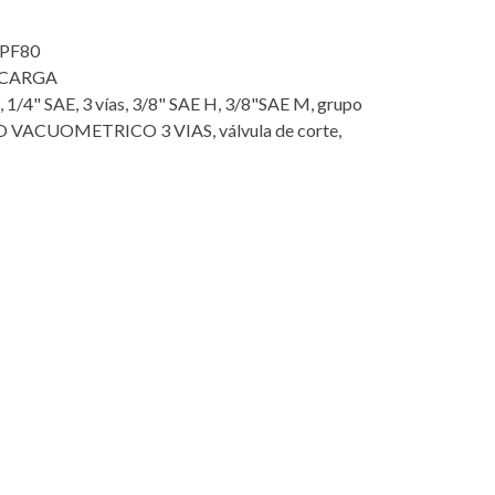
PF80
 CARGA
,
1/4" SAE
,
3 vías
,
3/8" SAE H
,
3/8"SAE M
,
grupo
 VACUOMETRICO 3 VIAS
,
válvula de corte
,