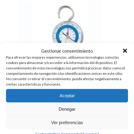
Gestionar consentimiento
Para ofrecer las mejores experiencias, utilizamos tecnologías como las
cookies para almacenar y/o acceder a la información del dispositivo. El
consentimiento de estas tecnologías nos permitirá procesar datos como el
comportamiento de navegación o las identificaciones únicas en este sitio.
No consentir o retirar el consentimiento, puede afectar negativamente a
ciertas características y funciones.
Aceptar
Denegar
GRUPO VACUOMÉTRICO 1 VÍA CON VÁLVULA
DE SEGURIDAD W1VPF80/4
Ver preferencias
43.00
€
+ IVA
Cookies
Política de privacidad
Aviso legal