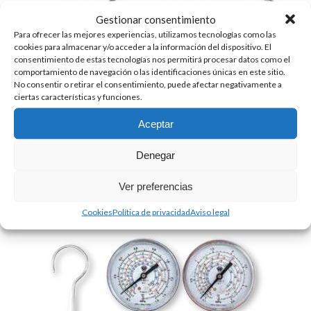
Gestionar consentimiento
Para ofrecer las mejores experiencias, utilizamos tecnologías como las
cookies para almacenar y/o acceder a la información del dispositivo. El
consentimiento de estas tecnologías nos permitirá procesar datos como el
comportamiento de navegación o las identificaciones únicas en este sitio.
No consentir o retirar el consentimiento, puede afectar negativamente a
ciertas características y funciones.
Aceptar
Denegar
KIT TEST DE PRESIÓN PARA INSTALACIONES
Ver preferencias
CO2 (R744)
Cookies
Política de privacidad
Aviso legal
156.00
€
+ IVA