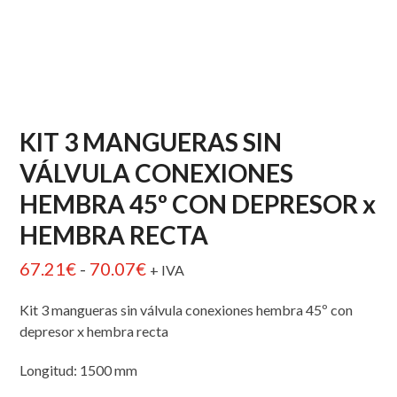
KIT 3 MANGUERAS SIN
VÁLVULA CONEXIONES
HEMBRA 45º CON DEPRESOR x
HEMBRA RECTA
Rango
67.21
€
-
70.07
€
+ IVA
de
Kit 3 mangueras sin válvula conexiones hembra 45º con
precios:
depresor x hembra recta
desde
Longitud: 1500 mm
67.21€