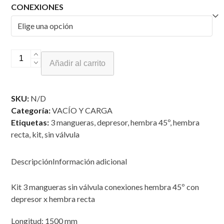
hasta
CONEXIONES
70.07€
KIT
Añadir al carrito
3
MANGUERAS
SIN
SKU:
N/D
VÁLVULA
Categoría:
VACÍO Y CARGA
CONEXIONES
Etiquetas:
3 mangueras
,
depresor
,
hembra 45º
,
hembra
HEMBRA
recta
,
kit
,
sin válvula
45º
CON
Descripción
Información adicional
DEPRESOR
x
HEMBRA
Kit 3 mangueras sin válvula conexiones hembra 45º con
RECTA
depresor x hembra recta
cantidad
Longitud: 1500 mm