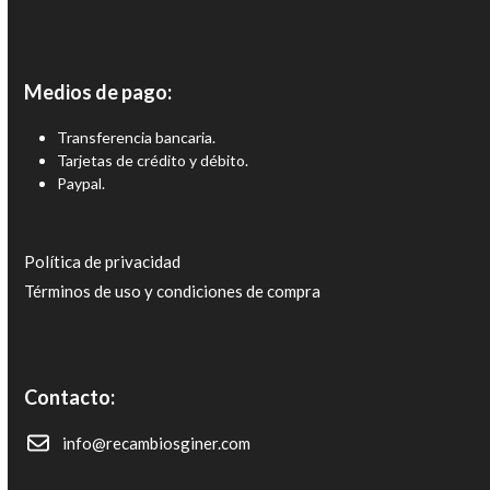
s
:
d
e
Medios de pago:
s
d
Transferencia bancaria.
e
Tarjetas de crédito y débito.
9
Paypal.
5
.
8
Política de privacidad
1
Términos de uso y condiciones de compra
€
h
a
s
t
Contacto:
a
9
info@recambiosginer.com
6