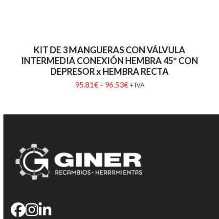
KIT DE 3 MANGUERAS CON VÁLVULA
INTERMEDIA CONEXIÓN HEMBRA 45º CON
DEPRESOR x HEMBRA RECTA
R
95.81
€
-
96.53
€
+ IVA
a
n
g
o
d
e
p
r
e
c
i
o