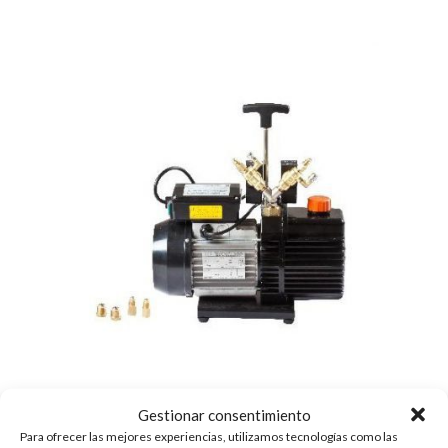
Gestionar consentimiento
BOMBA ALTO VACÍO DOBLE EFECTO LINEA
Para ofrecer las mejores experiencias, utilizamos tecnologías como las