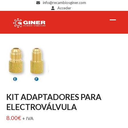
Skip
info@recambiosginer.com
Acceder
to
content
Open
Close
mobil
mobil
menu
menu
KIT ADAPTADORES PARA
ELECTROVÁLVULA
8.00
€
+ IVA