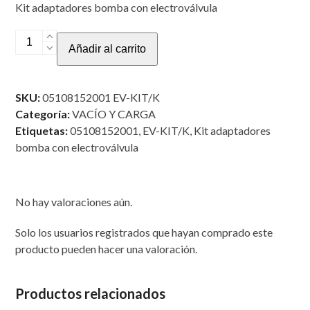
Kit adaptadores bomba con electroválvula
KIT
Añadir al carrito
ADAPTADORES
PARA
ELECTROVÁLVULA
SKU:
05108152001 EV-KIT/K
cantidad
Categoría:
VACÍO Y CARGA
Etiquetas:
05108152001
,
EV-KIT/K
,
Kit adaptadores
bomba con electroválvula
No hay valoraciones aún.
Solo los usuarios registrados que hayan comprado este
producto pueden hacer una valoración.
Productos relacionados