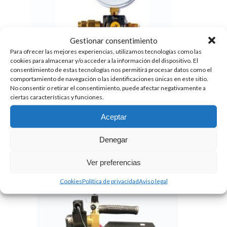
Gestionar consentimiento
Para ofrecer las mejores experiencias, utilizamos tecnologías como las
cookies para almacenar y/o acceder a la información del dispositivo. El
consentimiento de estas tecnologías nos permitirá procesar datos como el
comportamiento de navegación o las identificaciones únicas en este sitio.
No consentir o retirar el consentimiento, puede afectar negativamente a
ciertas características y funciones.
GRUPO VACUOMÉTRICO 1 VÍA CON VÁLVULA
Aceptar
DE SEGURIDAD W1VPF80/4
43.00
€
+ IVA
Denegar
Ver preferencias
Cookies
Política de privacidad
Aviso legal