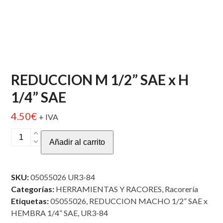
REDUCCION M 1/2” SAE x H
1/4” SAE
4.50
€
+ IVA
REDUCCION
Añadir al carrito
M
1/2”
SAE
SKU:
05055026 UR3-84
x
Categorías:
HERRAMIENTAS Y RACORES
,
Racorería
H
Etiquetas:
05055026
,
REDUCCION MACHO 1/2” SAE x
1/4”
HEMBRA 1/4” SAE
,
UR3-84
SAE