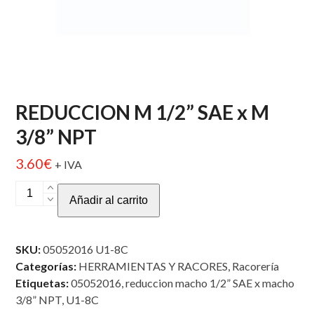
REDUCCION M 1/2” SAE x M
3/8” NPT
3.60
€
+ IVA
REDUCCION
Añadir al carrito
M
1/2”
SAE
SKU:
05052016 U1-8C
x
Categorías:
HERRAMIENTAS Y RACORES
,
Racorería
M
Etiquetas:
05052016
,
reduccion macho 1/2” SAE x macho
3/8”
3/8” NPT
,
U1-8C
NPT