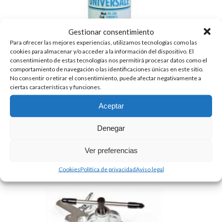
Gestionar consentimiento
Para ofrecer las mejores experiencias, utilizamos tecnologías como las
cookies para almacenar y/o acceder a la información del dispositivo. El
consentimiento de estas tecnologías nos permitirá procesar datos como el
comportamiento de navegación o las identificaciones únicas en este sitio.
No consentir o retirar el consentimiento, puede afectar negativamente a
ciertas características y funciones.
ACEITE UNIVERSAL PARA ABOCARDADOS
Aceptar
8.85
€
+ IVA
Denegar
Ver preferencias
Cookies
Política de privacidad
Aviso legal