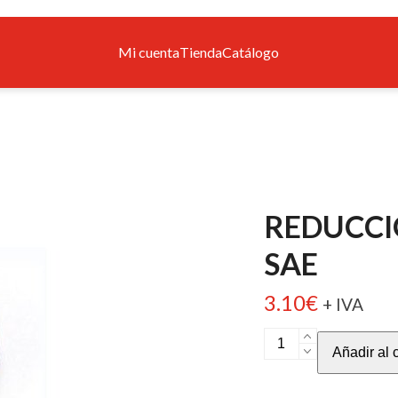
Mi cuenta
Tienda
Catálogo
REDUCCIO
SAE
3.10
€
+ IVA
REDUCCION
Añadir al c
M
1/4”