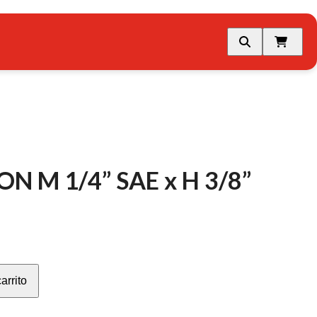
N M 1/4” SAE x H 3/8”
arrito