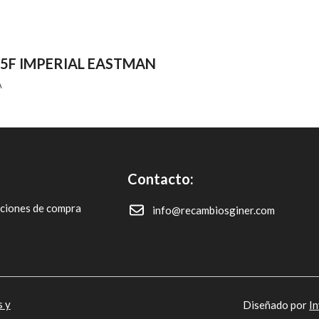
5F IMPERIAL EASTMAN
A
Contacto:
iciones de compra
info@recambiosginer.com
s y
Diseñado por
I