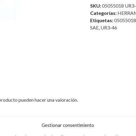
SAE
SKU:
05055018 UR3
x
Categorías:
HERRAM
H
Etiquetas:
05055018
3/8”
SAE
,
UR3-46
SAE
cantidad
producto pueden hacer una valoración.
Gestionar consentimiento