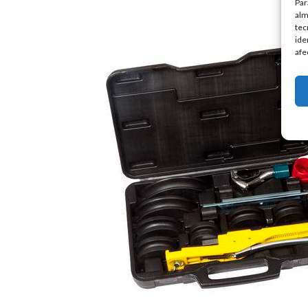
Par
alm
tec
ide
afe