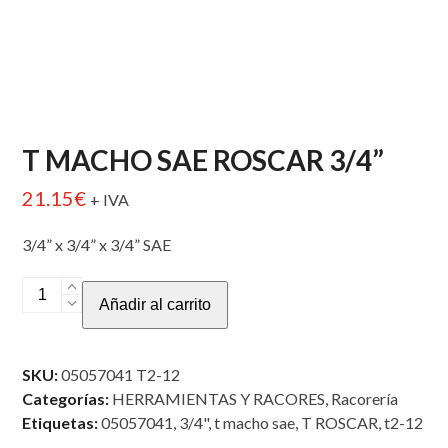
T MACHO SAE ROSCAR 3/4”
21.15
€
+ IVA
3/4” x 3/4” x 3/4” SAE
T
Añadir al carrito
MACHO
SAE
ROSCAR
SKU:
05057041 T2-12
3/4”
Categorías:
HERRAMIENTAS Y RACORES
,
Racorería
cantidad
Etiquetas:
05057041
,
3/4"
,
t macho sae
,
T ROSCAR
,
t2-12