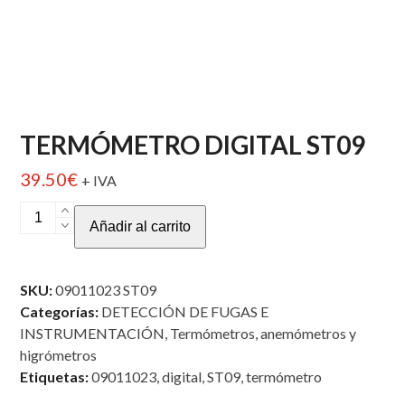
TERMÓMETRO DIGITAL ST09
39.50
€
+ IVA
TERMÓMETRO
Añadir al carrito
DIGITAL
ST09
cantidad
SKU:
09011023 ST09
Categorías:
DETECCIÓN DE FUGAS E
INSTRUMENTACIÓN
,
Termómetros, anemómetros y
higrómetros
Etiquetas:
09011023
,
digital
,
ST09
,
termómetro