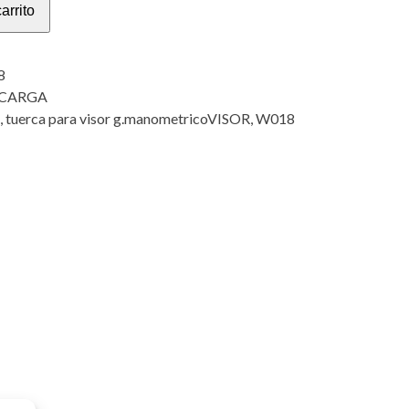
arrito
8
 CARGA
,
tuerca para visor g.manometricoVISOR
,
W018