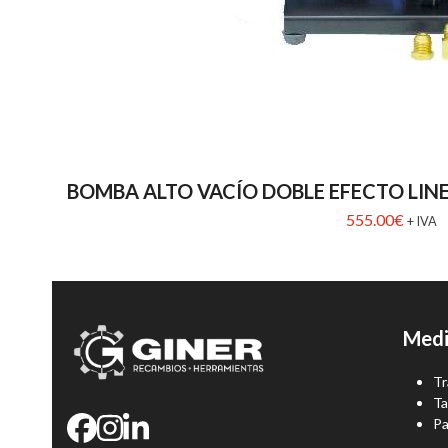
BOMBA ALTO VACÍO DOBLE EFECTO LINE
555.00
€
+ IVA
Medi
Tr
Ta
Pa