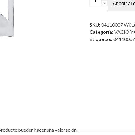
Añadir al c
PARA
VISOR
G.MANOMETRICO
SKU:
04110007 W01
cantidad
Categoría:
VACÍO Y
Etiquetas:
04110007
producto pueden hacer una valoración.