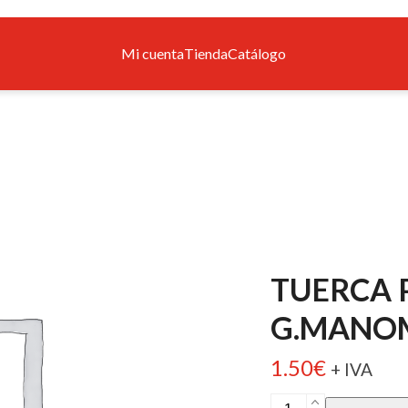
Mi cuenta
Tienda
Catálogo
TUERCA 
G.MANO
1.50
€
+ IVA
TUERCA