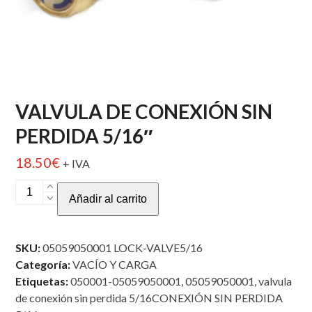
VALVULA DE CONEXIÓN SIN
PERDIDA 5/16″
18.50
€
+ IVA
VALVULA
Añadir al carrito
DE
CONEXIÓN
SIN
SKU:
05059050001 LOCK-VALVE5/16
PERDIDA
Categoría:
VACÍO Y CARGA
5/16"
Etiquetas:
050001-05059050001
,
05059050001
,
valvula
cantidad
de conexión sin perdida 5/16CONEXIÓN SIN PERDIDA