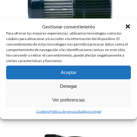
Gestionar consentimiento
Para ofrecer las mejores experiencias, utilizamos tecnologías como las
cookies para almacenar y/o acceder a la información del dispositivo. El
consentimiento de estas tecnologías nos permitirá procesar datos como el
comportamiento de navegación o las identificaciones únicas en este sitio.
No consentir o retirar el consentimiento, puede afectar negativamente a
ciertas características y funciones.
BOMBA ALTO VACÍO DOBLE EFECTO LINEA
Aceptar
PROFESIONAL RS9D
598.00
€
+ IVA
Denegar
Ver preferencias
Cookies
Política de privacidad
Aviso legal