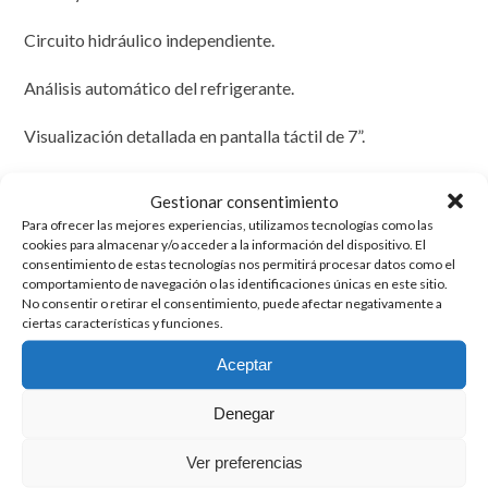
Circuito hidráulico independiente.
Análisis automático del refrigerante.
Visualización detallada en pantalla táctil de 7”.
Indicación porcentual de los componentes detectados.
Gestionar consentimiento
Para ofrecer las mejores experiencias, utilizamos tecnologías como las
Compatible con impresora integrada para generar
cookies para almacenar y/o acceder a la información del dispositivo. El
informes.
consentimiento de estas tecnologías nos permitirá procesar datos como el
comportamiento de navegación o las identificaciones únicas en este sitio.
No consentir o retirar el consentimiento, puede afectar negativamente a
Instalación rápida tipo plug-in.
ciertas características y funciones.
Evita contaminación cruzada entre refrigerantes.
Aceptar
Denegar
Productos relacionados
Ver preferencias