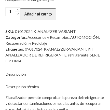
KIT
Añadir al carrito
ANALIZADOR
DE
REFRIGERANTE
SKU:
09017024 K-ANALYZER-VARIANT
PARA
Categorías:
Accesorios y Recambios
,
AUTOMOCIÓN
,
SERIE
Recuperación y Reciclaje
OPTIMA
Etiquetas:
09017024
,
K-ANALYZER-VARIANT
,
KIT
K-
ANALIZADOR DE REFRIGERANTE
,
refrigerante
,
SERIE
ANALYZER-
OPTIMA
VARIANT
cantidad
Descripción
Descripción técnica
El analizador permite comprobar la pureza del refrigerante
y detectar contaminaciones o mezclas antes de recuperar
el gas del vehículo. Esto ayuda a evitar: