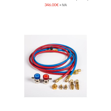
346.00
€
+ IVA