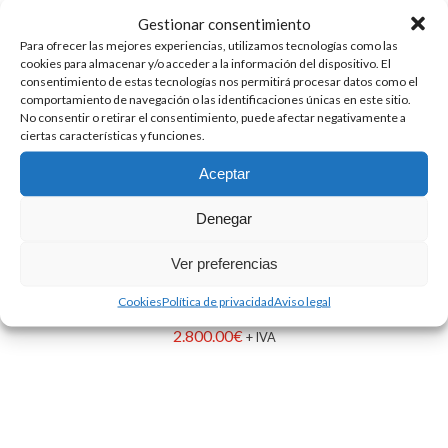
Gestionar consentimiento
Para ofrecer las mejores experiencias, utilizamos tecnologías como las
cookies para almacenar y/o acceder a la información del dispositivo. El
consentimiento de estas tecnologías nos permitirá procesar datos como el
comportamiento de navegación o las identificaciones únicas en este sitio.
No consentir o retirar el consentimiento, puede afectar negativamente a
ciertas características y funciones.
Aceptar
Denegar
Ver preferencias
EQUIPO RECUPERACIÓN, RECICLAJE, VACÍO Y
Cookies
Política de privacidad
Aviso legal
CARGA CON IMPRESORA OPTIMA VARIANT/P
2.800.00
€
+ IVA