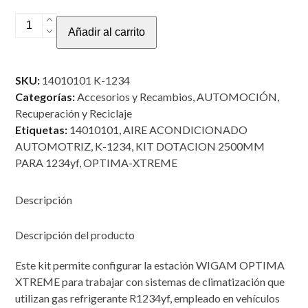
KIT
Añadir al carrito
DE
DOTACIÓN
2500
SKU:
14010101 K-1234
MM
Categorías:
Accesorios y Recambios
,
AUTOMOCIÓN
,
PARA
Recuperación y Reciclaje
1234yf
Etiquetas:
14010101
,
AIRE ACONDICIONADO
PARA
AUTOMOTRIZ
,
K-1234
,
KIT DOTACION 2500MM
OPTIMA
PARA 1234yf
,
OPTIMA-XTREME
XTREME
cantidad
Descripción
Descripción del producto
Este kit permite configurar la estación WIGAM OPTIMA
XTREME para trabajar con sistemas de climatización que
utilizan gas refrigerante R1234yf, empleado en vehículos