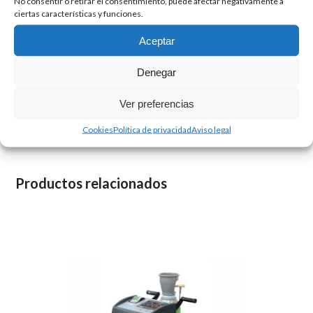
No consentir o retirar el consentimiento, puede afectar negativamente a
ciertas características y funciones.
Kit de dotación profesional WIGAM para refrigerante
Aceptar
R1234yf, compuesto por mangueras de 2500 mm y
conexiones específicas para estaciones OPTIMA
Denegar
XTREME. Diseñado para operaciones de recuperación,
Ver preferencias
reciclaje, vacío y carga en sistemas de climatización
automotriz, garantizando máxima seguridad, precisión y
Cookies
Política de privacidad
Aviso legal
compatibilidad con vehículos modernos e híbridos.
Productos relacionados