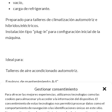
vacío,
carga de refrigerante.
Preparado para talleres de climatización automotriz e
híbridos/eléctricos.
Instalación tipo “plug-in” para configuración inicial de la
máquina.
Ideal para:
Talleres de aire acondicionado automotriz.
Equipos de mantenimiento A/C.
Gestionar consentimiento
Vehículos con refrigerante R1234yf.
Para ofrecer las mejores experiencias, utilizamos tecnologías como las
cookies para almacenar y/o acceder a la información del dispositivo. El
Equipos WIGAM OPTIMA VARIANT y XTREME.
consentimiento de estas tecnologías nos permitirá procesar datos como el
comportamiento de navegación o las identificaciones únicas en este sitio.